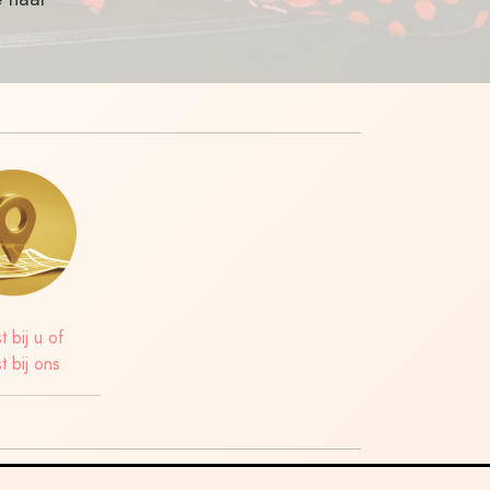
t bij u of
t bij ons