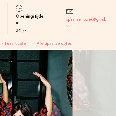
Openingstijde
spaansemuziek@gmail.
n
com
24h/7
/ Feestlocatie
Alle Spaanse opties