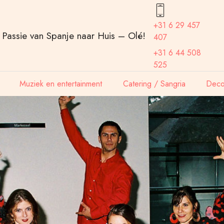
+31 6 29 457
Passie van Spanje naar Huis – Olé!
407
+31 6 44 508
525
Muziek en entertainment
Catering / Sangria
Decor