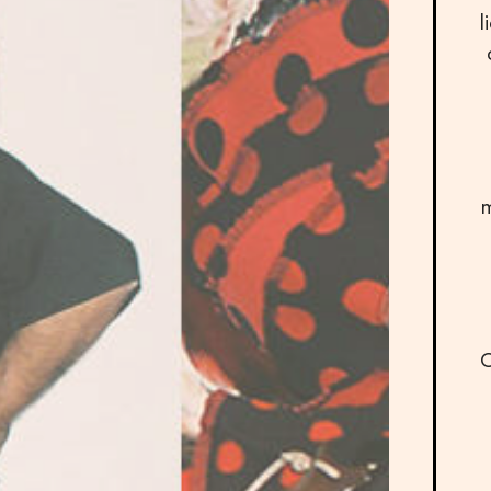
l
m
O