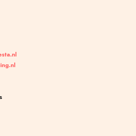
esta.nl
ing.nl
s